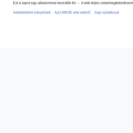
Ezt a lapot egy alkalommal keresték fel.
– A wiki teljes oldalmegtekintése
Adatvédelmi irányelvek
A(z) MKOE wiki wikiről
Jogi nyilatkozat