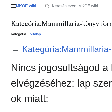
Ugrás
MKOE wiki
a
Főmenü
tartalomhoz
Kategória:Mammillaria-könyv forr
Kategória
Vitalap
←
Kategória:Mammillaria
Nincs jogosultságod a
elvégzéséhez: lap sze
ok miatt: